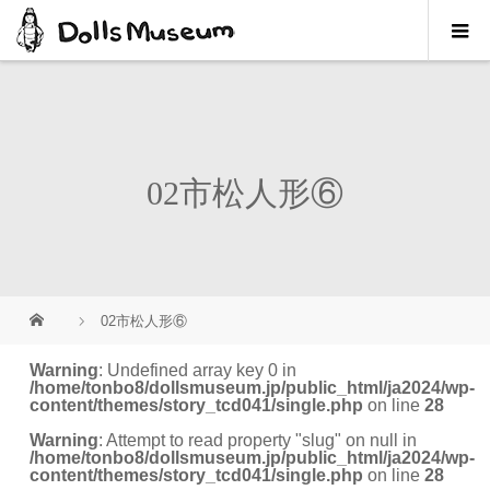
02市松人形⑥
02市松人形⑥
Warning
: Undefined array key 0 in
/home/tonbo8/dollsmuseum.jp/public_html/ja2024/wp-
content/themes/story_tcd041/single.php
on line
28
Warning
: Attempt to read property "slug" on null in
/home/tonbo8/dollsmuseum.jp/public_html/ja2024/wp-
content/themes/story_tcd041/single.php
on line
28