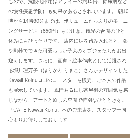
もので、抗酸化作用はアサイーの約15倍、糖尿病など
の慢性疾患予防にも効果があるとされています。 朝10
時から14時30分までは、ボリュームたっぷりのモーニ
ングサービス（850円）もご用意。観光の合間のひと
休みにもぴったりです。 店内に足を踏み入れると、銀
や陶器でできた可愛らしい子犬のオブジェたちがお出
迎えします。さらに、画家・絵本作家として活躍され
る堀川理万子（ほりかわ りまこ）さんがデザインした
Kawaii Koinuロゴのコースターを販売、ご本人の作品
も展示しています。 風情あるにし茶屋街の雰囲気を感
じながら、アートと癒しの空間で特別なひとときを。
『CAFE Kawaii Koinu』へのご来店を、スタッフ一同
心よりお待ちしております。