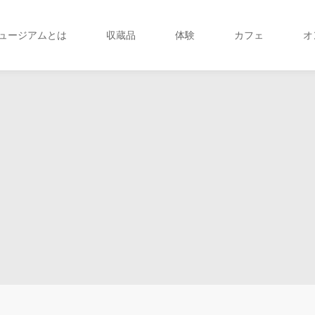
ュージアムとは
収蔵品
体験
カフェ
オ