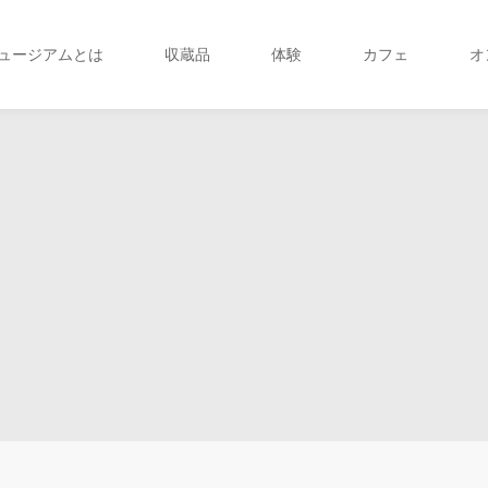
ュージアムとは
収蔵品
体験
カフェ
オ