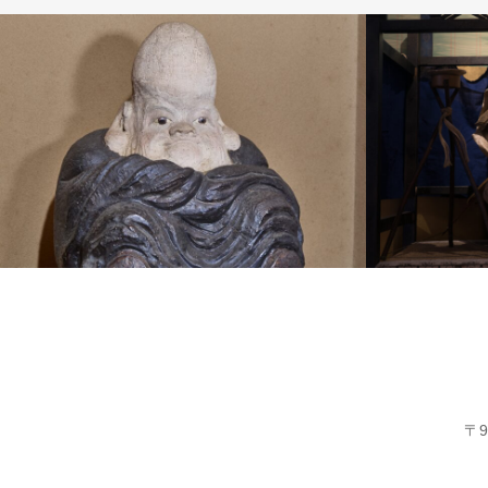
陶磁器人形
五月人形
〒9